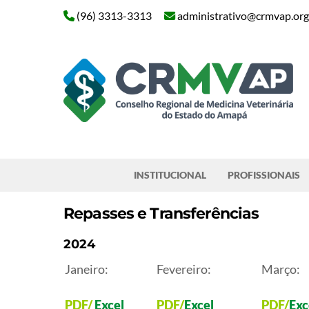
Skip
(96) 3313-3313
administrativo@crmvap.org
to
content
Pesquisar
INSTITUCIONAL
PROFISSIONAIS
Repasses e Transferências
2024
Janeiro:
Fevereiro:
Março:
PDF
/
Excel
PDF
/
Excel
PDF
/
Exc