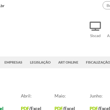
.br
Siscad
A
EMPRESAS
LEGISLAÇÃO
ART ONLINE
FISCALIZAÇÃ
Abril:
Maio:
Junho:
el
PDF
/Excel
PDF
/Excel
PDF
/Excel