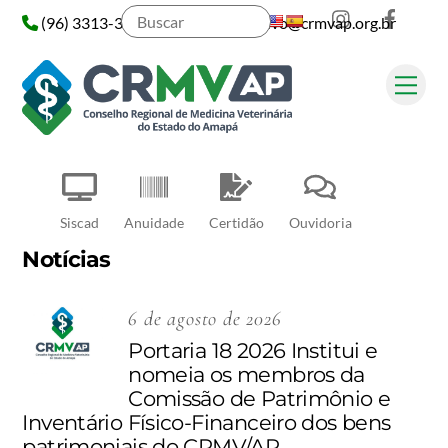
Instagram
Face
Skip
(96) 3313-3313
administrativo@crmvap.org.br
to
content
Me
Pesquisar
Siscad
Anuidade
Certidão
Ouvidoria
Notícias
6 de agosto de 2026
Portaria 18 2026 Institui e
nomeia os membros da
Comissão de Patrimônio e
Inventário Físico-Financeiro dos bens
patrimoniais do CRMV/AP.