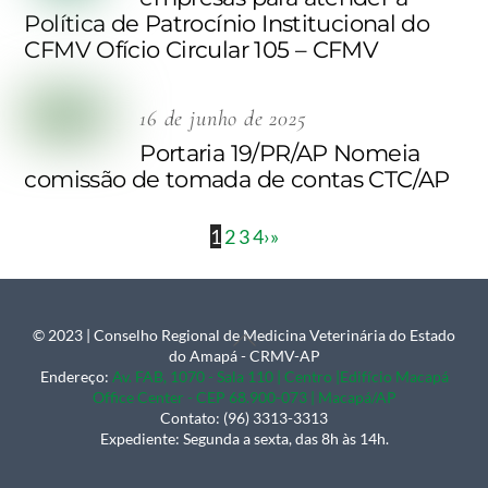
Política de Patrocínio Institucional do
CFMV Ofício Circular 105 – CFMV
16 de junho de 2025
Portaria 19/PR/AP Nomeia
comissão de tomada de contas CTC/AP
1
2
3
4
›
»
© 2023 | Conselho Regional de Medicina Veterinária do Estado
Back
do Amapá - CRMV-AP
To
Endereço:
Av. FAB, 1070 - Sala 110 | Centro |Edifício Macapá
Office Center - CEP 68.900-073 | Macapá/AP
Top
Contato: (96) 3313-3313
Expediente: Segunda a sexta, das 8h às 14h.