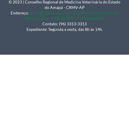
© 2023 | Conselho Regional de Medicina Veterinária do Estado
Back
do Amapá - CRMV-AP
To
Endereço:
Av. FAB, 1070 - Sala 110 | Centro |Edifício Macapá
Office Center - CEP 68.900-073 | Macapá/AP
Top
Contato: (96) 3313-3313
Expediente: Segunda a sexta, das 8h às 14h.