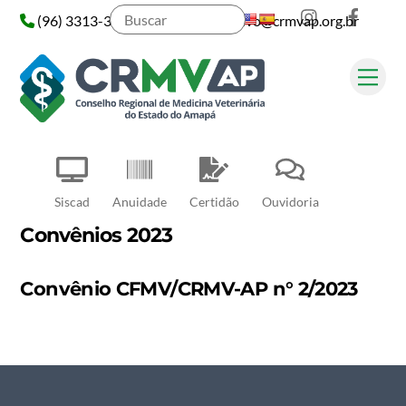
Instagram
Face
Skip
(96) 3313-3313
administrativo@crmvap.org.br
to
content
Me
Pesquisar
Siscad
Anuidade
Certidão
Ouvidoria
Convênios 2023
Convênio CFMV/CRMV-AP n° 2/2023