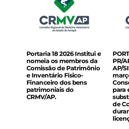
Portaria 18 2026 Institui e
PORT
nomeia os membros da
PR/A
Comissão de Patrimônio
AP/SI
e Inventário Físico-
març
Financeiro dos bens
Conse
patrimoniais do
para 
CRMV/AP.
subst
de Co
duran
licen