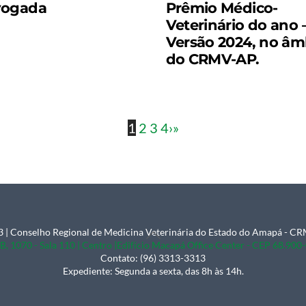
vogada
Prêmio Médico-
Veterinário do ano 
Versão 2024, no âm
do CRMV-AP.
1
2
3
4
›
»
 | Conselho Regional de Medicina Veterinária do Estado do Amapá - 
Back
B, 1070 - Sala 110 | Centro |Edifício Macapá Office Center - CEP 68.90
To
Contato: (96) 3313-3313
Expediente: Segunda a sexta, das 8h às 14h.
Top