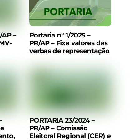
R/AP –
Portaria n° 1/2025 –
RMV-
PR/AP – Fixa valores das
verbas de representação
–
PORTARIA 23/2024 –
de
PR/AP – Comissão
ento,
Eleitoral Regional (CER) e