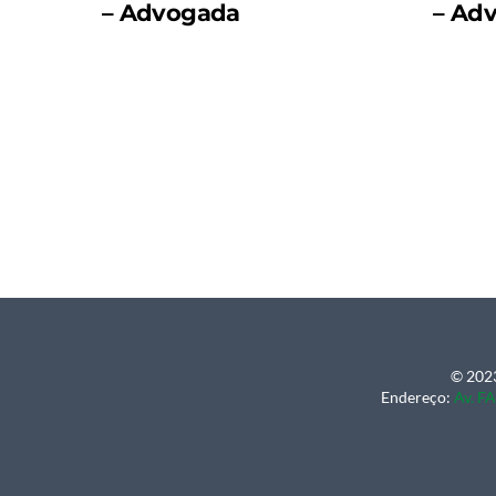
– Advogada
– Ad
© 2023
Endereço:
Av. FA