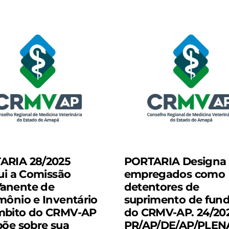
ARIA 28/2025
PORTARIA Designa
tui a Comissão
empregados como
-
anente de
detentores de
mônio e Inventário
suprimento de fun
mbito do CRMV-AP
do CRMV-AP. 24/202
põe sobre sua
PR/AP/DE/AP/PLEN