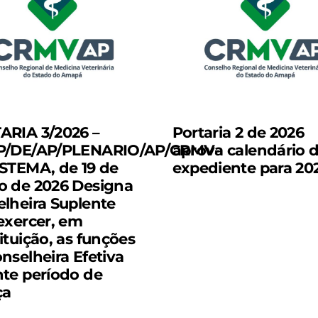
ARIA 3/2026 –
Portaria 2 de 2026
P/DE/AP/PLENARIO/AP/CRMV-
aprova calendário 
STEMA, de 19 de
expediente para 20
o de 2026 Designa
lheira Suplente
exercer, em
ituição, as funções
nselheira Efetiva
te período de
ça