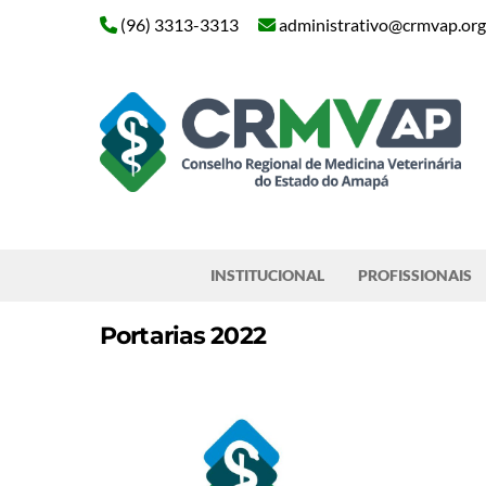
Skip
(96) 3313-3313
administrativo@crmvap.org
to
content
Pesquisar
INSTITUCIONAL
PROFISSIONAIS
Portarias 2022