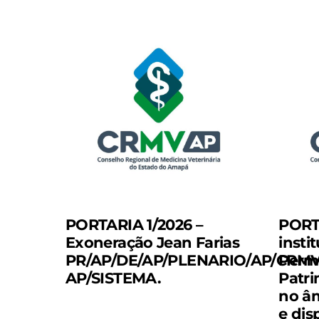
PORTARIA 1/2026 –
PORT
Exoneração Jean Farias
insti
PR/AP/DE/AP/PLENARIO/AP/CRMV
Perm
AP/SISTEMA.
Patri
no â
e dis