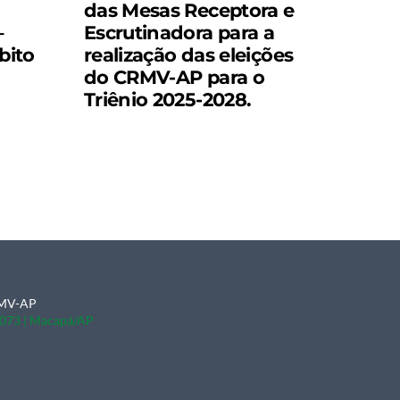
das Mesas Receptora e
–
Escrutinadora para a
bito
realização das eleições
do CRMV-AP para o
Triênio 2025-2028.
CRMV-AP
0-073 | Macapá/AP