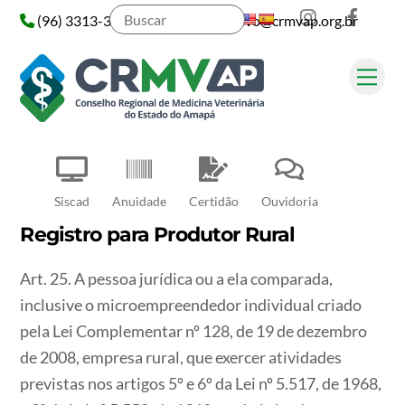
Instagram
Face
Skip
(96) 3313-3313
administrativo@crmvap.org.br
to
content
Me
Pesquisar
Siscad
Anuidade
Certidão
Ouvidoria
Registro para Produtor Rural
Art. 25. A pessoa jurídica ou a ela comparada,
inclusive o microempreendedor individual criado
pela Lei Complementar nº 128, de 19 de dezembro
de 2008, empresa rural, que exercer atividades
previstas nos artigos 5º e 6º da Lei nº 5.517, de 1968,