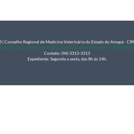
 | Conselho Regional de Medicina Veterinária do Estado do Amapá - 
Back
B, 1070 - Sala 110 | Centro |Edifício Macapá Office Center - CEP 68.90
To
Contato: (96) 3313-3313
Expediente: Segunda a sexta, das 8h às 14h.
Top