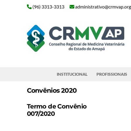
Skip
(96) 3313-3313
administrativo@crmvap.org
to
content
Pesquisar
INSTITUCIONAL
PROFISSIONAIS
Convênios 2020
Termo de Convênio
007/2020