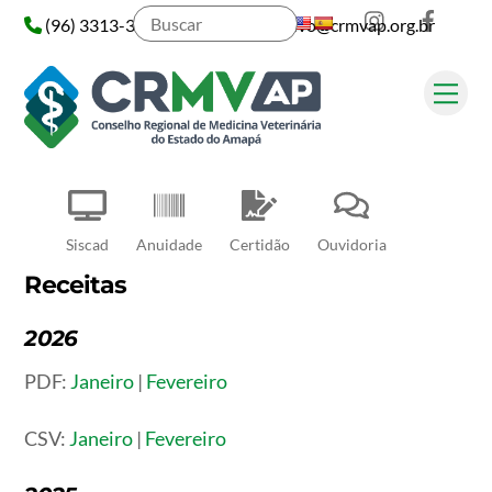
Instagram
Face
Skip
(96) 3313-3313
administrativo@crmvap.org.br
to
content
Me
Pesquisar
Siscad
Anuidade
Certidão
Ouvidoria
Receitas
2026
PDF:
Janeiro
|
Fevereiro
CSV:
Janeiro
|
Fevereiro