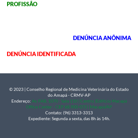
PROFISSÃO
DENÚNCIA ANÔNIMA
DENÚNCIA IDENTIFICADA
© 2023 | Conselho Regional de Medicina Veterinária do Estado
Back
do Amapá - CRMV-AP
To
Endereço:
Av. FAB, 1070 - Sala 110 | Centro |Edifício Macapá
Office Center - CEP 68.900-073 | Macapá/AP
Top
Contato: (96) 3313-3313
Expediente: Segunda a sexta, das 8h às 14h.