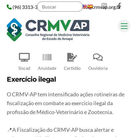
Instagram
Face
Skip
(96) 3313-3313
administrativo@crmvap.org.br
to
content
Me
Pesquisar
Siscad
Anuidade
Certidão
Ouvidoria
Exercício ilegal
O CRMV-AP tem intensificado ações rotineiras de
fiscalização em combate ao exercício ilegal da
profissão de Médico-Veterinário e Zootecnia.
📍A Fiscalização do CRMV-AP busca alertar e