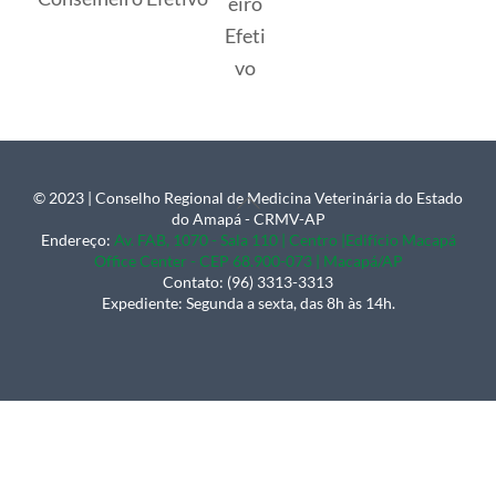
eiro
Efeti
vo
© 2023 | Conselho Regional de Medicina Veterinária do Estado
Back
do Amapá - CRMV-AP
To
Endereço:
Av. FAB, 1070 - Sala 110 | Centro |Edifício Macapá
Office Center - CEP 68.900-073 | Macapá/AP
Top
Contato: (96) 3313-3313
Expediente: Segunda a sexta, das 8h às 14h.