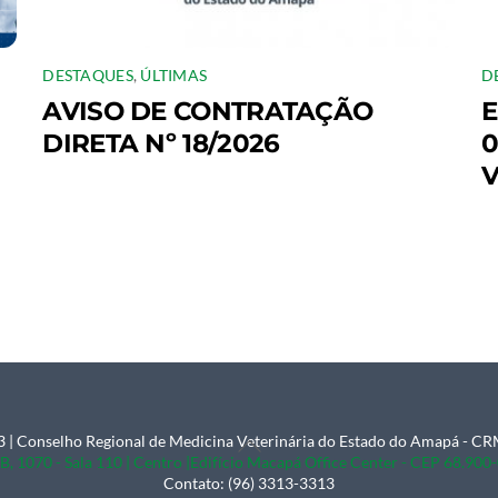
DESTAQUES
,
ÚLTIMAS
D
AVISO DE CONTRATAÇÃO
E
DIRETA Nº 18/2026
0
V
 | Conselho Regional de Medicina Veterinária do Estado do Amapá - 
Back
B, 1070 - Sala 110 | Centro |Edifício Macapá Office Center - CEP 68.90
To
Contato: (96) 3313-3313