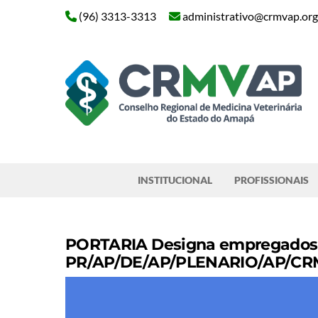
Skip
(96) 3313-3313
administrativo@crmvap.org
to
content
Pesquisar
INSTITUCIONAL
PROFISSIONAIS
PORTARIA Designa empregados c
PR/AP/DE/AP/PLENARIO/AP/CRMV