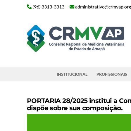
Skip
(96) 3313-3313
administrativo@crmvap.org
to
content
Pesquisar
INSTITUCIONAL
PROFISSIONAIS
PORTARIA 28/2025 institui a Co
dispõe sobre sua composição.