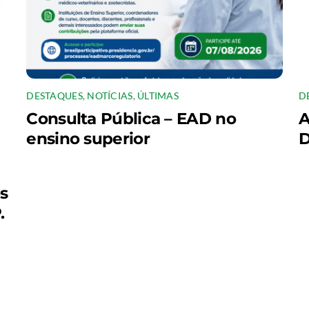
DESTAQUES
,
NOTÍCIAS
,
ÚLTIMAS
D
Consulta Pública – EAD no
A
ensino superior
D
os
.