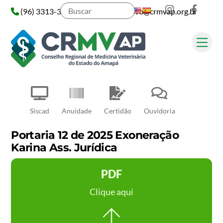
Instagram
Face
Skip
(96) 3313-3313
administrativo@crmvap.org.br
to
content
Me
Pesquisar
Siscad
Anuidade
Certidão
Ouvidoria
Portaria 12 de 2025 Exoneração
Karina Ass. Jurídica
PDF
Clique aqui