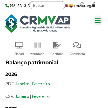
Instagram
Face
Skip
(96) 3313-3313
administrativo@crmvap.org.br
to
content
Me
Pesquisar
Siscad
Anuidade
Certidão
Ouvidoria
Balanço patrimonial
2026
PDF:
Janeiro
|
Fevereiro
CSV:
Janeiro
|
Fevereiro