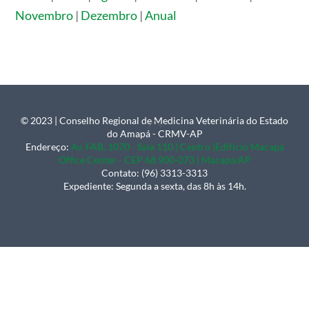
Novembro
|
Dezembro
|
Anual
© 2023 | Conselho Regional de Medicina Veterinária do Estado
Back
do Amapá - CRMV-AP
To
Endereço:
Av. FAB, 1070 - Sala 110 | Centro |Edifício Macapá
Office Center - CEP 68.900-073 | Macapá/AP
Top
Contato: (96) 3313-3313
Expediente: Segunda a sexta, das 8h às 14h.