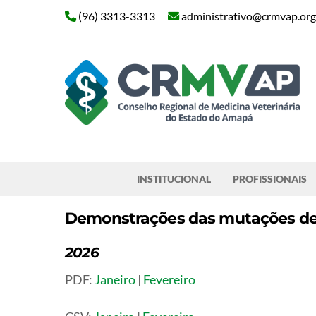
Skip
(96) 3313-3313
administrativo@crmvap.org
to
content
Pesquisar
INSTITUCIONAL
PROFISSIONAIS
Demonstrações das mutações de 
2026
PDF:
Janeiro
|
Fevereiro