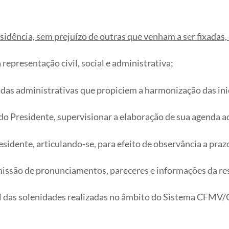
sidência, sem prejuízo de outras que venham a ser fixadas,
representação civil, social e administrativa;
didas administrativas que propiciem a harmonização das 
l do Presidente, supervisionar a elaboração de sua agenda a
sidente, articulando-se, para efeito de observância a prazo
emissão de pronunciamentos, pareceres e informações da r
ial das solenidades realizadas no âmbito do Sistema CFMV