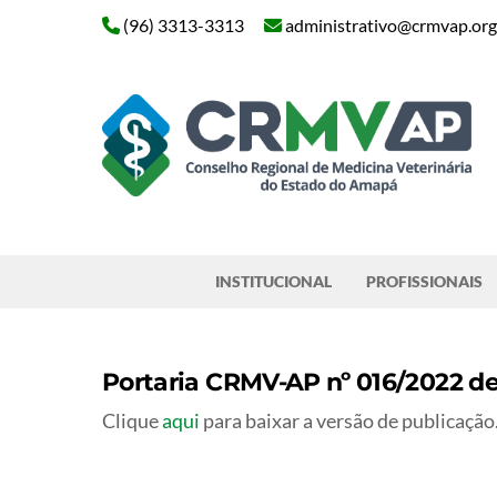
Skip
(96) 3313-3313
administrativo@crmvap.org
to
content
Pesquisar
INSTITUCIONAL
PROFISSIONAIS
Portaria CRMV-AP nº 016/2022 de
Clique
aqui
para baixar a versão de publicação