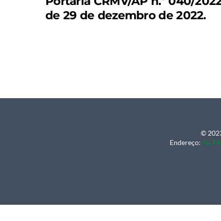
Portaria CRMV/AP n.º 040/2022
de 29 de dezembro de 2022.
© 2023
Endereço:
Av. FA