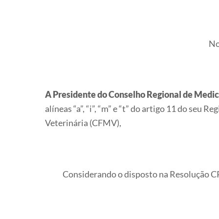
N
A Presidente do Conselho Regional de Med
alíneas “a”, “i”, “m” e “t” do artigo 11 do se
Veterinária (CFMV),
Considerando o disposto na Resolução CRMV