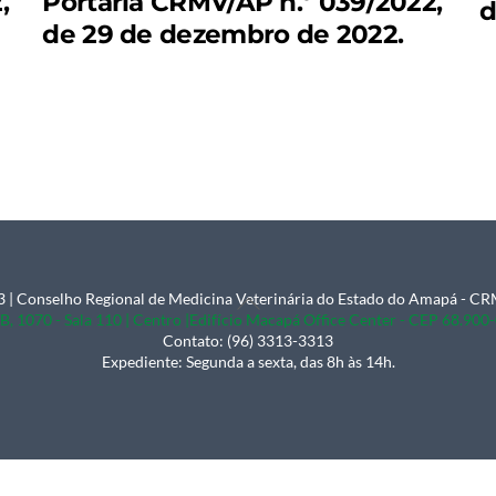
,
Portaria CRMV/AP n.º 039/2022,
d
de 29 de dezembro de 2022.
 | Conselho Regional de Medicina Veterinária do Estado do Amapá - 
Back
B, 1070 - Sala 110 | Centro |Edifício Macapá Office Center - CEP 68.90
To
Contato: (96) 3313-3313
Expediente: Segunda a sexta, das 8h às 14h.
Top