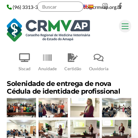
Instagram
Face
Skip
(96) 3313-3313
administrativo@crmvap.org.br
to
content
Me
Pesquisar
Siscad
Anuidade
Certidão
Ouvidoria
Solenidade de entrega de nova
Cédula de identidade profissional