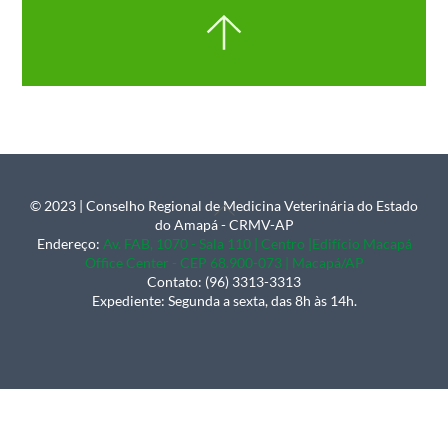
© 2023 | Conselho Regional de Medicina Veterinária do Estado
Back
do Amapá - CRMV-AP
To
Endereço:
Av. FAB, 1070 - Sala 110 | Centro |Edifício Macapá
Office Center - CEP 68.900-073 | Macapá/AP
Top
Contato: (96) 3313-3313
Expediente: Segunda a sexta, das 8h às 14h.