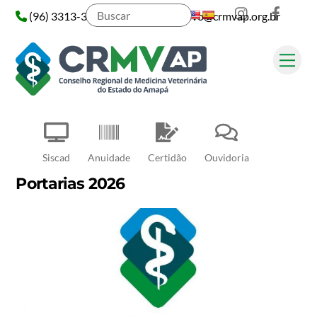
Instagram
Face
Skip
(96) 3313-3313
administrativo@crmvap.org.br
to
content
Me
Pesquisar
Siscad
Anuidade
Certidão
Ouvidoria
Portarias 2026