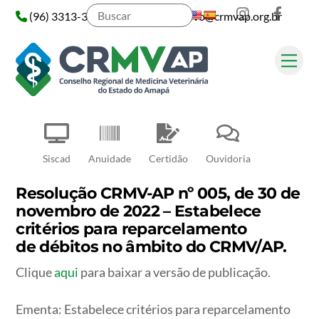
Instagram
Face
Skip
(96) 3313-3313
administrativo@crmvap.org.br
to
content
Me
Pesquisar
Siscad
Anuidade
Certidão
Ouvidoria
Resolução CRMV-AP nº 005, de 30 de
novembro de 2022 – Estabelece
critérios para reparcelamento
de débitos no âmbito do CRMV/AP.
Clique
aqui
para baixar a versão de publicação.
Ementa: Estabelece critérios para reparcelamento