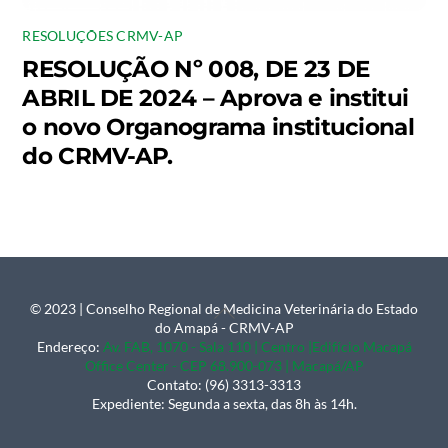
RESOLUÇÕES CRMV-AP
RESOLUÇÃO Nº 008, DE 23 DE
ABRIL DE 2024 – Aprova e institui
o novo Organograma institucional
do CRMV-AP.
© 2023 | Conselho Regional de Medicina Veterinária do Estado
Back
do Amapá - CRMV-AP
To
Endereço:
Av. FAB, 1070 - Sala 110 | Centro |Edifício Macapá
Office Center - CEP 68.900-073 | Macapá/AP
Top
Contato: (96) 3313-3313
Expediente: Segunda a sexta, das 8h às 14h.