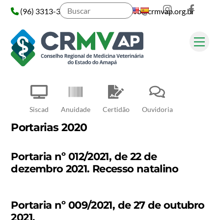
Instagram
Face
Skip
(96) 3313-3313
administrativo@crmvap.org.br
to
content
Me
Pesquisar
Siscad
Anuidade
Certidão
Ouvidoria
Portarias 2020
Portaria nº 012/2021, de 22 de
dezembro 2021. Recesso natalino
Portaria nº 009/2021, de 27 de outubro
2021.