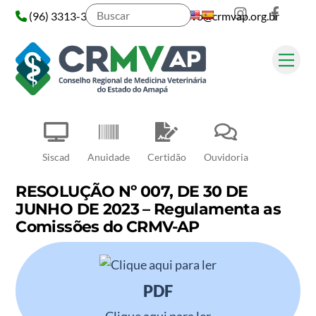
Instagram
Face
Skip
(96) 3313-3313
administrativo@crmvap.org.br
to
content
Me
Pesquisar
Siscad
Anuidade
Certidão
Ouvidoria
RESOLUÇÃO Nº 007, DE 30 DE
JUNHO DE 2023 – Regulamenta as
Comissões do CRMV-AP
PDF