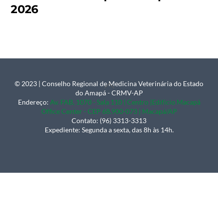
2026
© 2023 | Conselho Regional de Medicina Veterinária do Estado
Back
do Amapá - CRMV-AP
To
Endereço:
Av. FAB, 1070 - Sala 110 | Centro |Edifício Macapá
Office Center - CEP 68.900-073 | Macapá/AP
Top
Contato: (96) 3313-3313
Expediente: Segunda a sexta, das 8h às 14h.