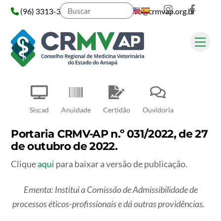
Instagram
Face
Skip
(96) 3313-3313
administrativo@crmvap.org.br
to
content
Me
Pesquisar
Siscad
Anuidade
Certidão
Ouvidoria
Portaria CRMV-AP n.º 031/2022, de 27
de outubro de 2022.
Clique
aqui
para baixar a versão de publicação.
Ementa: Institui a Comissão de Admissibilidade de
processos éticos-profissionais e dá outras providências.