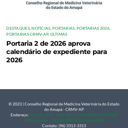
DESTAQUES
,
NOTÍCIAS
,
PORTARIAS
,
PORTARIAS 2026
,
PORTARIAS CRMV-AP
,
ÚLTIMAS
Portaria 2 de 2026 aprova
calendário de expediente para
2026
© 2023 | Conselho Regional de Medicina Veterinária do Estado
Back
do Amapá - CRMV-AP
To
Endereço:
Av. FAB, 1070 - Sala 110 | Centro |Edifício Macapá
Office Center - CEP 68.900-073 | Macapá/AP
Top
Contato: (96) 3313-3313