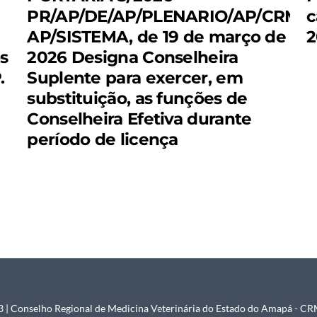
PR/AP/DE/AP/PLENARIO/AP/CRMV-
c
AP/SISTEMA, de 19 de março de
2
os
2026 Designa Conselheira
.
Suplente para exercer, em
substituição, as funções de
Conselheira Efetiva durante
período de licença
 | Conselho Regional de Medicina Veterinária do Estado do Amapá - 
Back