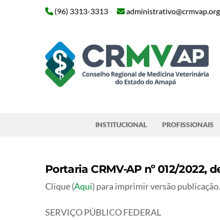
Skip
(96) 3313-3313
administrativo@crmvap.org
to
content
Pesquisar
INSTITUCIONAL
PROFISSIONAIS
Portaria CRMV-AP nº 012/2022, d
Clique (
Aqui
) para imprimir versão publicação
SERVIÇO PÚBLICO FEDERAL