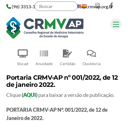
Instagram
Face
Skip
(96) 3313-3313
administrativo@crmvap.org.br
to
content
Me
Pesquisar
Siscad
Anuidade
Certidão
Ouvidoria
Portaria CRMV-AP nº 001/2022, de 12
de janeiro 2022.
Clique
(
AQUI
)
para baixar a versão de publicação.
PORTARIA CRMV-AP N°. 001/2022, de 12 de
Janeiro de 2022.