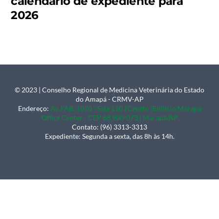
calendário de expediente para
2026
© 2023 | Conselho Regional de Medicina Veterinária do Estado
Back
do Amapá - CRMV-AP
To
Endereço:
Av. FAB, 1070 - Sala 110 | Centro |Edifício Macapá
Office Center - CEP 68.900-073 | Macapá/AP
Top
Contato: (96) 3313-3313
Expediente: Segunda a sexta, das 8h às 14h.