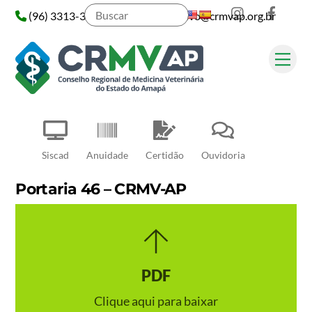
Instagram
Face
Skip
(96) 3313-3313
administrativo@crmvap.org.br
to
content
Me
Pesquisar
Siscad
Anuidade
Certidão
Ouvidoria
Portaria 46 – CRMV-AP
PDF
Clique aqui para baixar