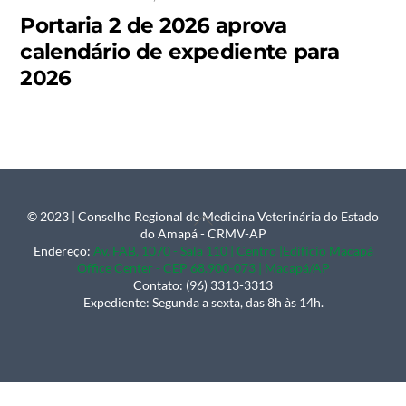
Portaria 2 de 2026 aprova
calendário de expediente para
2026
© 2023 | Conselho Regional de Medicina Veterinária do Estado
Back
do Amapá - CRMV-AP
To
Endereço:
Av. FAB, 1070 - Sala 110 | Centro |Edifício Macapá
Office Center - CEP 68.900-073 | Macapá/AP
Top
Contato: (96) 3313-3313
Expediente: Segunda a sexta, das 8h às 14h.