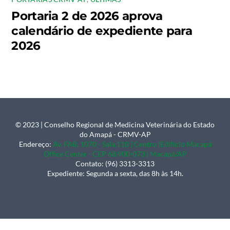
Portaria 2 de 2026 aprova
calendário de expediente para
2026
© 2023 | Conselho Regional de Medicina Veterinária do Estado
Back
do Amapá - CRMV-AP
To
Endereço:
Av. FAB, 1070 - Sala 110 | Centro |Edifício Macapá
Office Center - CEP 68.900-073 | Macapá/AP
Top
Contato: (96) 3313-3313
Expediente: Segunda a sexta, das 8h às 14h.