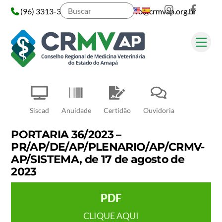
Instagram
Face
Skip
(96) 3313-3313
administrativo@crmvap.org.br
to
content
Me
Pesquisar
Siscad
Anuidade
Certidão
Ouvidoria
PORTARIA 36/2023 –
PR/AP/DE/AP/PLENARIO/AP/CRMV-
AP/SISTEMA, de 17 de agosto de
2023
PDF
CLIQUE AQUI