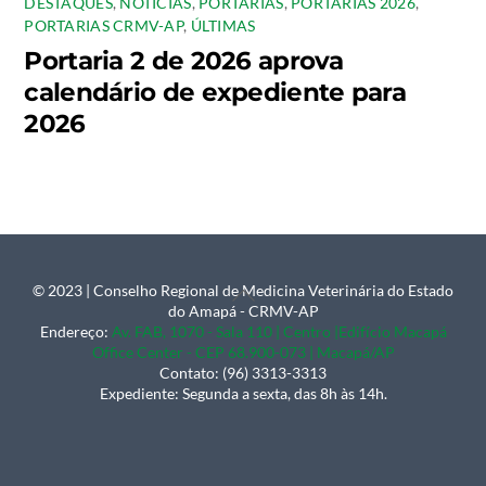
DESTAQUES
,
NOTÍCIAS
,
PORTARIAS
,
PORTARIAS 2026
,
PORTARIAS CRMV-AP
,
ÚLTIMAS
Portaria 2 de 2026 aprova
calendário de expediente para
2026
© 2023 | Conselho Regional de Medicina Veterinária do Estado
Back
do Amapá - CRMV-AP
To
Endereço:
Av. FAB, 1070 - Sala 110 | Centro |Edifício Macapá
Office Center - CEP 68.900-073 | Macapá/AP
Top
Contato: (96) 3313-3313
Expediente: Segunda a sexta, das 8h às 14h.