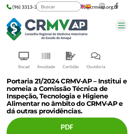
Instagram
Face
Skip
(96) 3313-3313
administrativo@crmvap.org.br
to
content
Me
Pesquisar
Siscad
Anuidade
Certidão
Ouvidoria
Portaria 21/2024 CRMV-AP – Institui e
nomeia a Comissão Técnica de
Inspeção, Tecnologia e Higiene
Alimentar no âmbito do CRMV-AP e
dá outras providências.
PDF