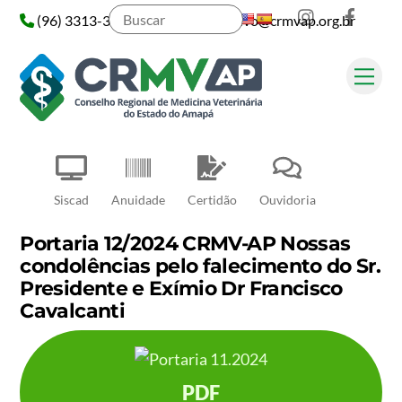
Instagram
Face
Skip
(96) 3313-3313
administrativo@crmvap.org.br
to
content
Me
Pesquisar
Siscad
Anuidade
Certidão
Ouvidoria
Portaria 12/2024 CRMV-AP Nossas
condolências pelo falecimento do Sr.
Presidente e Exímio Dr Francisco
Cavalcanti
PDF