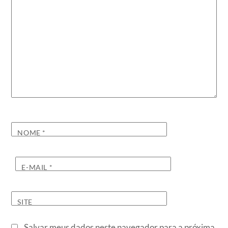
NOME
*
E-MAIL
*
SITE
Salvar meus dados neste navegador para a próxima