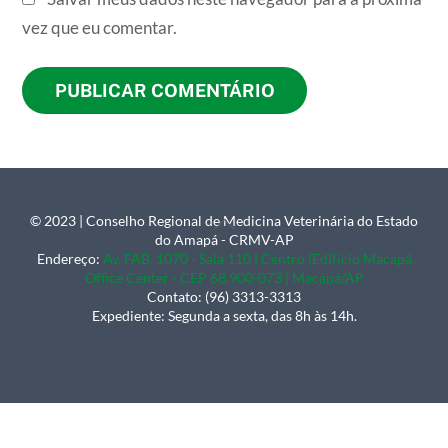
vez que eu comentar.
© 2023 | Conselho Regional de Medicina Veterinária do Estado
Back
do Amapá - CRMV-AP
To
Endereço:
Av. FAB, 1070 - Sala 110 | Centro |Edifício Macapá
Office Center - CEP 68.900-073 | Macapá/AP
Top
Contato: (96) 3313-3313
Expediente: Segunda a sexta, das 8h às 14h.