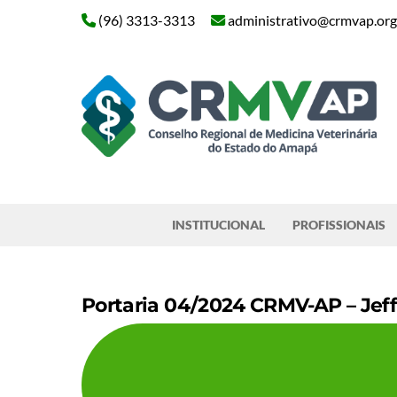
Skip
(96) 3313-3313
administrativo@crmvap.org
to
content
Pesquisar
INSTITUCIONAL
PROFISSIONAIS
Portaria 04/2024 CRMV-AP – Jeff