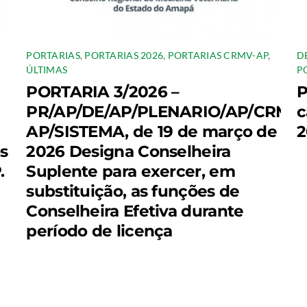
PORTARIAS
,
PORTARIAS 2026
,
PORTARIAS CRMV-AP
,
D
ÚLTIMAS
P
PORTARIA 3/2026 –
P
PR/AP/DE/AP/PLENARIO/AP/CRMV-
c
AP/SISTEMA, de 19 de março de
2
os
2026 Designa Conselheira
.
Suplente para exercer, em
substituição, as funções de
Conselheira Efetiva durante
período de licença