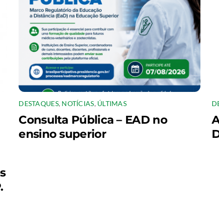
DESTAQUES
,
NOTÍCIAS
,
ÚLTIMAS
D
Consulta Pública – EAD no
A
ensino superior
D
os
.