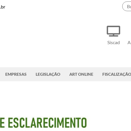
.br
Siscad
A
EMPRESAS
LEGISLAÇÃO
ART ONLINE
FISCALIZAÇÃ