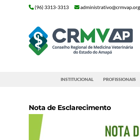
Skip
(96) 3313-3313
administrativo@crmvap.org
to
content
Pesquisar
INSTITUCIONAL
PROFISSIONAIS
Nota de Esclarecimento