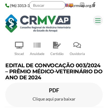
Instagram
Face
Skip
(96) 3313-3313
administrativo@crmvap.org.br
to
content
Me
Pesquisar
Siscad
Anuidade
Certidão
Ouvidoria
EDITAL DE CONVOCAÇÃO 003/2024
– PRÊMIO MÉDICO-VETERINÁRIO DO
ANO DE 2024
PDF
Clique aqui para baixar