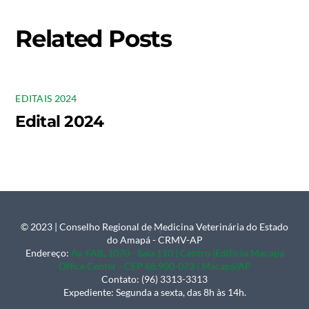
Related Posts
EDITAIS 2024
Edital 2024
© 2023 | Conselho Regional de Medicina Veterinária do Estado
Back
do Amapá - CRMV-AP
To
Endereço:
Av. FAB, 1070 - Sala 110 | Centro |Edifício Macapá
Office Center - CEP 68.900-073 | Macapá/AP
Top
Contato: (96) 3313-3313
Expediente: Segunda a sexta, das 8h às 14h.