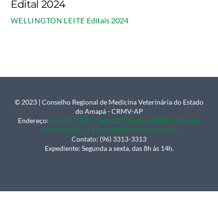
Edital 2024
Editais 2024
WELLINGTON LEITE
© 2023 | Conselho Regional de Medicina Veterinária do Estado
Back
do Amapá - CRMV-AP
To
Endereço:
Av. FAB, 1070 - Sala 110 | Centro |Edifício Macapá
Office Center - CEP 68.900-073 | Macapá/AP
Top
Contato: (96) 3313-3313
Expediente: Segunda a sexta, das 8h às 14h.