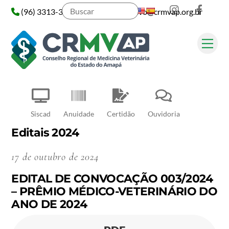
Instagram
Face
Skip
(96) 3313-3313
administrativo@crmvap.org.br
to
content
Me
Pesquisar
Siscad
Anuidade
Certidão
Ouvidoria
Editais 2024
17 de outubro de 2024
EDITAL DE CONVOCAÇÃO 003/2024
– PRÊMIO MÉDICO-VETERINÁRIO DO
ANO DE 2024