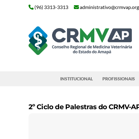
Skip
(96) 3313-3313
administrativo@crmvap.org
to
content
Pesquisar
INSTITUCIONAL
PROFISSIONAIS
2º Ciclo de Palestras do CRMV-A