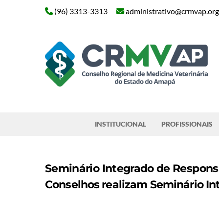
Skip
(96) 3313-3313
administrativo@crmvap.org
to
content
Pesquisar
INSTITUCIONAL
PROFISSIONAIS
Seminário Integrado de Respons
Conselhos realizam Seminário In