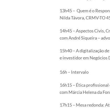
13h45 – Quem é o Respons
Nilda Távora, CRMV-TO 4
14h45 – Aspectos Civis, Cr
com André Siqueira – ad
15h40 – A digitalização d
e investidor em Negócios D
16h – Intervalo
16h15 – Ética profissional 
com Márcia Helena da Fo
17h15 – Mesa redonda: At