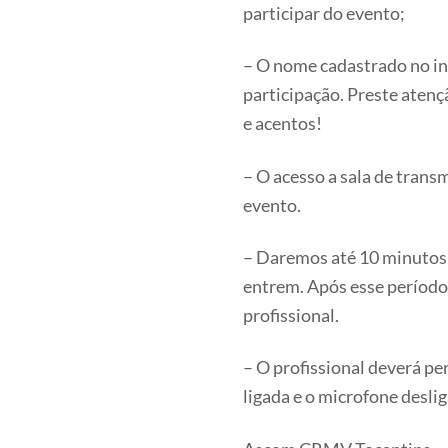
participar do evento;
– O nome cadastrado no in
participação. Preste atenç
e acentos!
– O acesso a sala de transm
evento.
– Daremos até 10 minutos d
entrem. Após esse período,
profissional.
– O profissional deverá p
ligada e o microfone desli