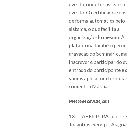
evento, onde for assistir o
evento. O certificado é en
de forma automática pelo
sistema, o que facilita a
organização do mesmo. A
plataforma também permi
gravação do Seminário, mas
inscrever e participar do e
entrada do participante e s
vamos aplicar um formulári
comentou Márcia.
PROGRAMAÇÃO
13h – ABERTURA com pres
Tocantins, Sergipe, Alagoa