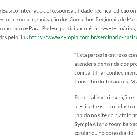
io Básico Integrado de Responsabilidade Técnica, edição on
 evento é uma organização dos Conselhos Regionais de Med
Pernambuco e Pará. Podem participar médicos-veterinários,
das pelo link
https://www.sympla.com.br/seminario-basico
“Esta parceria entre os co
atender a demanda dos prof
compartilhar conhecimento
Conselho do Tocantins, Má
Para realizar a inscrição é
preciso fazer um cadastro
rápido no site da platafor
Sympla e ter o zoom baixa
celular ou no pc no dia do