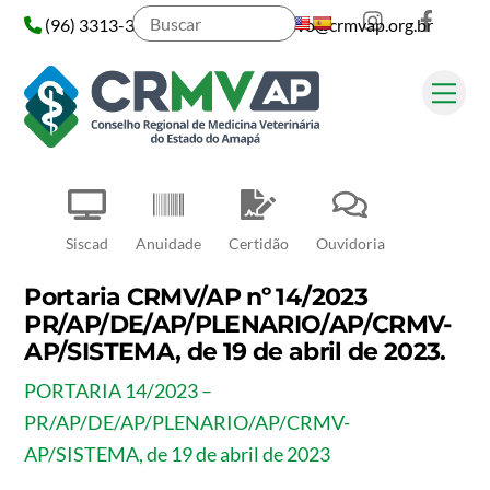
Instagram
Face
Skip
(96) 3313-3313
administrativo@crmvap.org.br
to
content
Me
Pesquisar
Siscad
Anuidade
Certidão
Ouvidoria
Portaria CRMV/AP nº 14/2023
PR/AP/DE/AP/PLENARIO/AP/CRMV-
AP/SISTEMA, de 19 de abril de 2023.
PORTARIA 14/2023 –
PR/AP/DE/AP/PLENARIO/AP/CRMV-
AP/SISTEMA, de 19 de abril de 2023