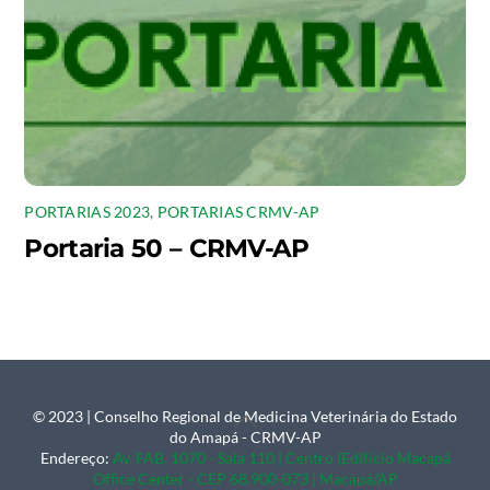
PORTARIAS 2023
,
PORTARIAS CRMV-AP
Portaria 50 – CRMV-AP
© 2023 | Conselho Regional de Medicina Veterinária do Estado
Back
do Amapá - CRMV-AP
To
Endereço:
Av. FAB, 1070 - Sala 110 | Centro |Edifício Macapá
Office Center - CEP 68.900-073 | Macapá/AP
Top