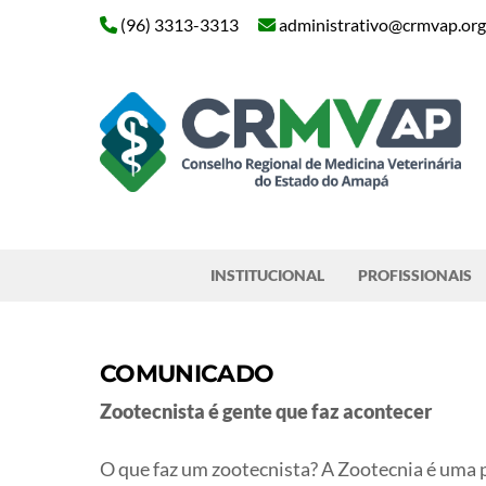
Skip
(96) 3313-3313
administrativo@crmvap.org
to
content
Pesquisar
INSTITUCIONAL
PROFISSIONAIS
COMUNICADO
Zootecnista é gente que faz acontecer
O que faz um zootecnista? A Zootecnia é uma p