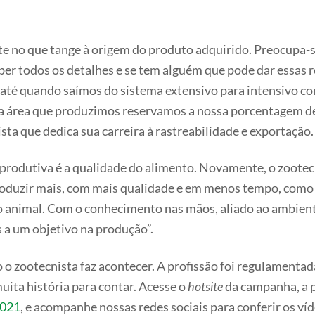
nte no que tange à origem do produto adquirido. Preocupa-
er todos os detalhes e se tem alguém que pode dar essas r
até quando saímos do sistema extensivo para intensivo com
da área que produzimos reservamos a nossa porcentagem d
ista que dedica sua carreira à rastreabilidade e exportação.
rodutiva é a qualidade do alimento. Novamente, o zootecn
oduzir mais, com mais qualidade e em menos tempo, como ex
ão animal. Com o conhecimento nas mãos, aliado ao ambie
a um objetivo na produção”.
o zootecnista faz acontecer. A profissão foi regulamentada
muita história para contar. Acesse o
hotsite
da campanha, a p
2021
, e acompanhe nossas redes sociais para conferir os ví