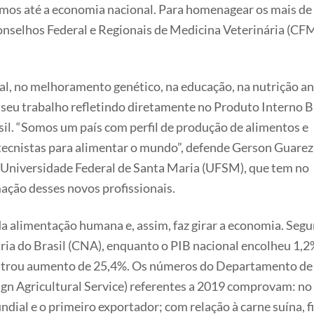
os até a economia nacional. Para homenagear os mais de 1
Conselhos Federal e Regionais de Medicina Veterinária (
al, no melhoramento genético, na educação, na nutrição an
 seu trabalho refletindo diretamente no Produto Interno 
il. “Somos um país com perfil de produção de alimentos e
tecnistas para alimentar o mundo”, defende Gerson Guarez
 Universidade Federal de Santa Maria (UFSM), que tem no
mação desses novos profissionais.
da alimentação humana e, assim, faz girar a economia. Seg
ria do Brasil (CNA), enquanto o PIB nacional encolheu 1,
gistrou aumento de 25,4%. Os números do Departamento de
gn Agricultural Service) referentes a 2019 comprovam: no
undial e o primeiro exportador; com relação à carne suína,