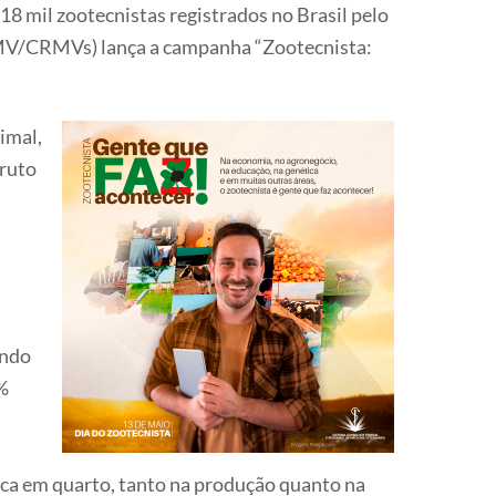
8 mil zootecnistas registrados no Brasil pelo
CFMV/CRMVs) lança a campanha “Zootecnista:
imal,
Bruto
undo
2%
 fica em quarto, tanto na produção quanto na