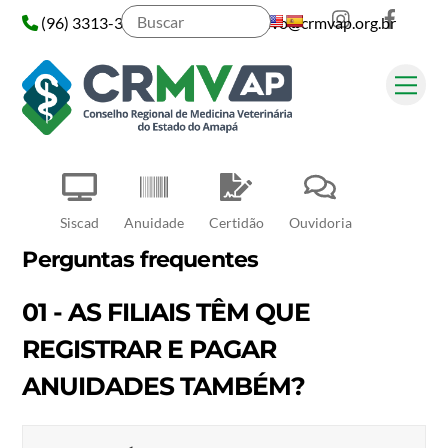
Instagram
Face
Skip
(96) 3313-3313
administrativo@crmvap.org.br
to
content
Me
Pesquisar
Siscad
Anuidade
Certidão
Ouvidoria
Perguntas frequentes
01 - AS FILIAIS TÊM QUE
REGISTRAR E PAGAR
ANUIDADES TAMBÉM?