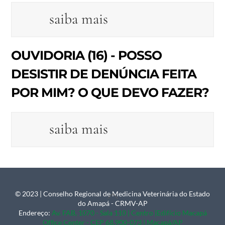
saiba mais
OUVIDORIA (16) - POSSO
DESISTIR DE DENÚNCIA FEITA
POR MIM? O QUE DEVO FAZER?
saiba mais
© 2023 | Conselho Regional de Medicina Veterinária do Estado
Back
do Amapá - CRMV-AP
To
Endereço:
Av. FAB, 1070 - Sala 110 | Centro |Edifício Macapá
Office Center - CEP 68.900-073 | Macapá/AP
Top