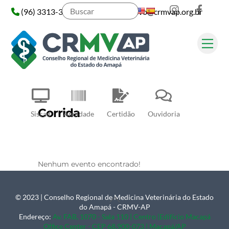
Instagram
Face
Skip
(96) 3313-3313
administrativo@crmvap.org.br
to
content
Me
Pesquisar
Corrida
Siscad
Anuidade
Certidão
Ouvidoria
Nenhum evento encontrado!
© 2023 | Conselho Regional de Medicina Veterinária do Estado
Back
do Amapá - CRMV-AP
To
Endereço:
Av. FAB, 1070 - Sala 110 | Centro |Edifício Macapá
Office Center - CEP 68.900-073 | Macapá/AP
Top