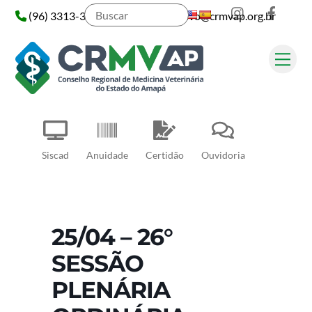
Instagram
Face
Skip
(96) 3313-3313
administrativo@crmvap.org.br
to
content
Me
Pesquisar
Siscad
Anuidade
Certidão
Ouvidoria
25/04 – 26°
SESSÃO
PLENÁRIA