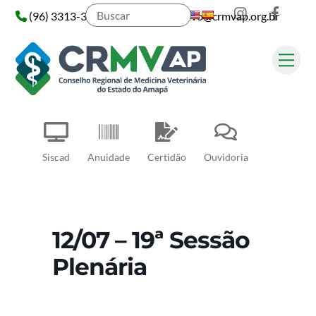
Instagram
Face
Skip
(96) 3313-3313
administrativo@crmvap.org.br
to
content
Me
Pesquisar
Siscad
Anuidade
Certidão
Ouvidoria
12/07 – 19ª Sessão
Plenária