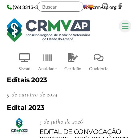
Instagram
Face
Skip
(96) 3313-3313
administrativo@crmvap.org.br
to
content
Me
Pesquisar
Siscad
Anuidade
Certidão
Ouvidoria
Editais 2023
9 de outubro de 2024
Edital 2023
3 de julho de 2026
EDITAL DE CONVOCAÇÃO