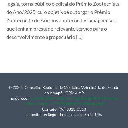
legais, torna público o edital do Prêmio Zootecnista
do Ano/2025, cujo objetivoé outorgar o Prêmio
Zootecnista do Ano aos zootecnistas amapaenses
que tenham prestado relevante serviço para o
desenvolvimento agropecuário […]
© 2023 | Conselho Regional de Medicina Veterinária do Estado
Back
do Amapá - CRMV-AP
To
Endereço:
Av. FAB, 1070 - Sala 110 | Centro |Edifício Macapá
Office Center - CEP 68.900-073 | Macapá/AP
Top
Contato: (96) 3313-3313
Expediente: Segunda a sexta, das 8h às 14h.